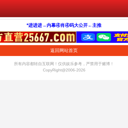
*进进进→内幕④肖④码大公开←主推
返回网站首页
所有内容都转自互联网！仅供娱乐参考，严禁用于赌博！
CopyRight@2006-2026