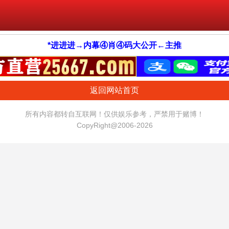
*进进进→内幕④肖④码大公开←主推
返回网站首页
所有内容都转自互联网！仅供娱乐参考，严禁用于赌博！
CopyRight@2006-2026