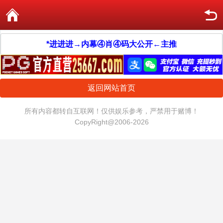
*进进进→内幕④肖④码大公开←主推
返回网站首页
所有内容都转自互联网！仅供娱乐参考，严禁用于赌博！
CopyRight@2006-2026