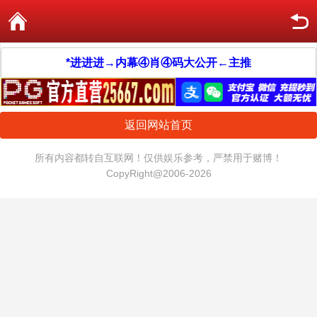
*进进进→内幕④肖④码大公开←主推
返回网站首页
所有内容都转自互联网！仅供娱乐参考，严禁用于赌博！
CopyRight@2006-2026