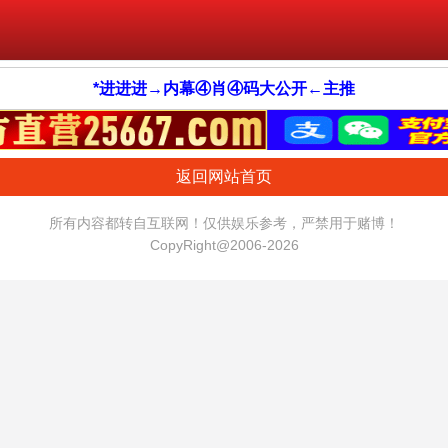
*进进进→内幕④肖④码大公开←主推
返回网站首页
所有内容都转自互联网！仅供娱乐参考，严禁用于赌博！
CopyRight@2006-2026