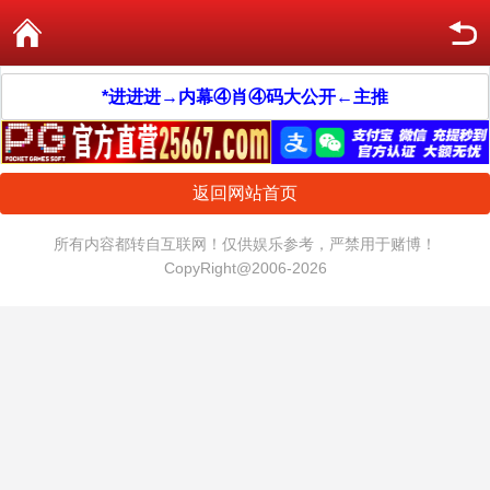
*进进进→内幕④肖④码大公开←主推
返回网站首页
所有内容都转自互联网！仅供娱乐参考，严禁用于赌博！
CopyRight@2006-2026