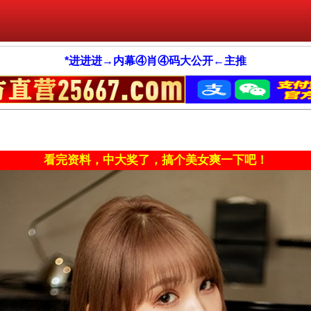
*进进进→内幕④肖④码大公开←主推
看完资料，中大奖了，搞个美女爽一下吧！