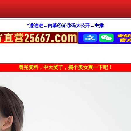
*进进进→内幕④肖④码大公开←主推
看完资料，中大奖了，搞个美女爽一下吧！