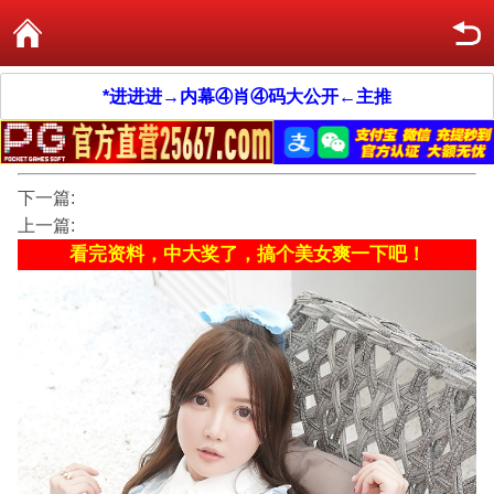
*进进进→内幕④肖④码大公开←主推
下一篇:
上一篇:
看完资料，中大奖了，搞个美女爽一下吧！