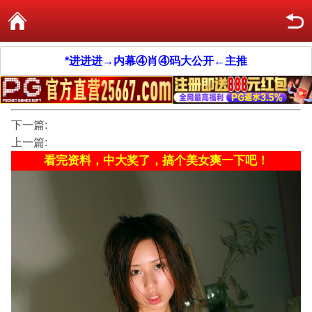
*进进进→内幕④肖④码大公开←主推
下一篇:
上一篇:
看完资料，中大奖了，搞个美女爽一下吧！