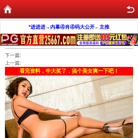
*进进进→内幕④肖④码大公开←主推
下一篇:
上一篇:
看完资料，中大奖了，搞个美女爽一下吧！