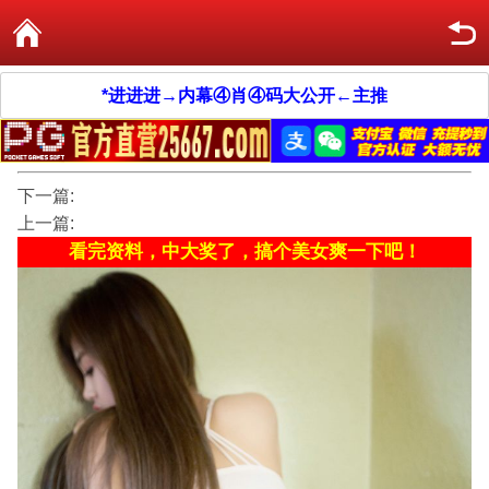
*进进进→内幕④肖④码大公开←主推
下一篇:
上一篇:
看完资料，中大奖了，搞个美女爽一下吧！