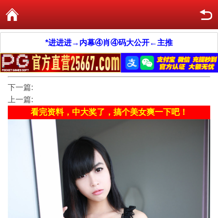
*进进进→内幕④肖④码大公开←主推
下一篇:
上一篇:
看完资料，中大奖了，搞个美女爽一下吧！