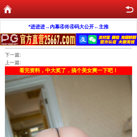
*进进进→内幕④肖④码大公开←主推
下一篇:
上一篇:
看完资料，中大奖了，搞个美女爽一下吧！