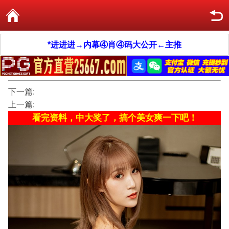
*进进进→内幕④肖④码大公开←主推
下一篇:
上一篇:
看完资料，中大奖了，搞个美女爽一下吧！