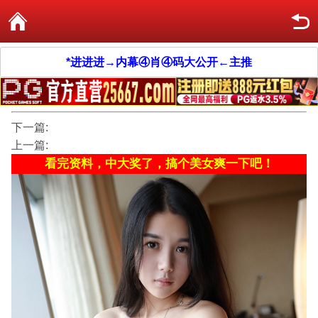
*进进进→内幕④肖④码大公开←主推
下一篇:
上一篇:
看完资料，中大奖了，搞个美女爽一下吧！