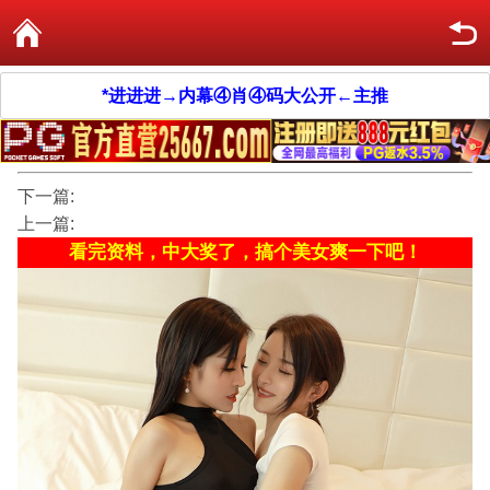
*进进进→内幕④肖④码大公开←主推
下一篇:
上一篇:
看完资料，中大奖了，搞个美女爽一下吧！