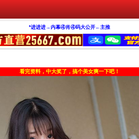
*进进进→内幕④肖④码大公开←主推
看完资料，中大奖了，搞个美女爽一下吧！