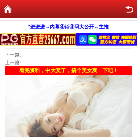
*进进进→内幕④肖④码大公开←主推
下一篇:
上一篇:
看完资料，中大奖了，搞个美女爽一下吧！