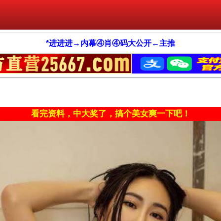
*进进进→内幕④肖④码大公开←主推
看完资料，中大奖了，搞个美女爽一下吧！