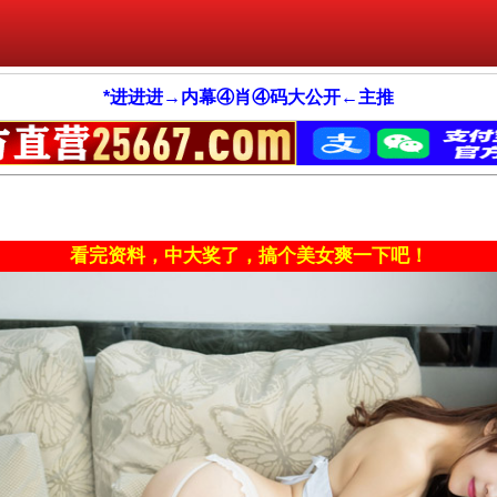
*进进进→内幕④肖④码大公开←主推
看完资料，中大奖了，搞个美女爽一下吧！