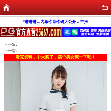
*进进进→内幕④肖④码大公开←主推
下一篇:
上一篇:
看完资料，中大奖了，搞个美女爽一下吧！