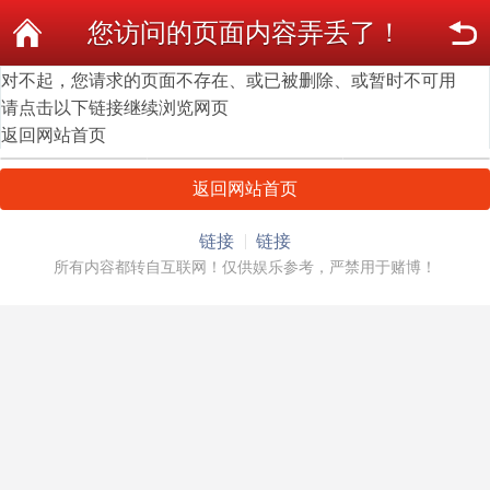
您访问的页面内容弄丢了！
对不起，您请求的页面不存在、或已被删除、或暂时不可用
请点击以下链接继续浏览网页
返回网站首页
返回网站首页
链接
链接
所有内容都转自互联网！仅供娱乐参考，严禁用于赌博！