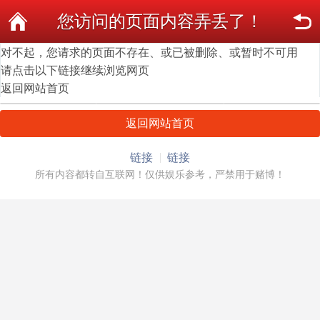
您访问的页面内容弄丢了！
对不起，您请求的页面不存在、或已被删除、或暂时不可用
请点击以下链接继续浏览网页
返回网站首页
返回网站首页
链接
链接
所有内容都转自互联网！仅供娱乐参考，严禁用于赌博！