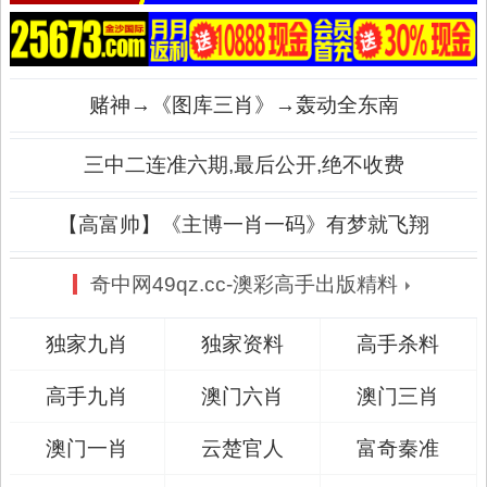
赌神→《图库三肖》→轰动全东南
三中二连准六期,最后公开,绝不收费
【高富帅】《主博一肖一码》有梦就飞翔
奇中网49qz.cc-澳彩高手出版精料
独家九肖
独家资料
高手杀料
高手九肖
澳门六肖
澳门三肖
澳门一肖
云楚官人
富奇秦准