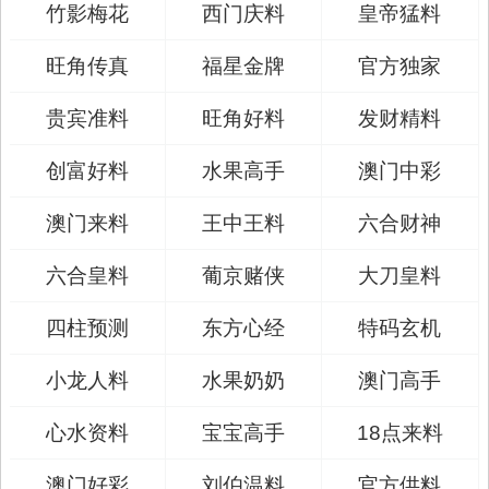
竹影梅花
西门庆料
皇帝猛料
旺角传真
福星金牌
官方独家
贵宾准料
旺角好料
发财精料
创富好料
水果高手
澳门中彩
澳门来料
王中王料
六合财神
六合皇料
葡京赌侠
大刀皇料
四柱预测
东方心经
特码玄机
小龙人料
水果奶奶
澳门高手
心水资料
宝宝高手
18点来料
澳门好彩
刘伯温料
官方供料